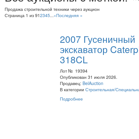
Продажа строительной техники через аукцион
Страница 1 из 9
1
2
3
4
5
...
»
Последняя »
2007 Гусеничный
экскаватор Caterpi
318CL
Лот № 19394
Опубликован 31 июля 2026.
Продавец:
BelAuction
В категории
Строительная/Специальн
Подробнее