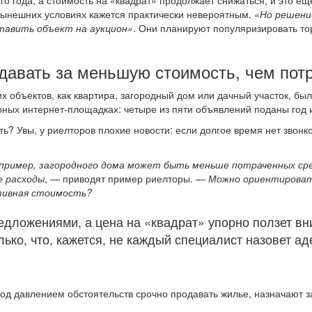
 года, а стоимость на «квадрат» продолжает снижаться, и это ещ
 нынешних условиях кажется практически невероятным.
«Но решени
тавить объект на аукцион»
. Они планируют популяризировать то
одавать за меньшую стоимость, чем пот
 объектов, как квартира, загородный дом или дачный участок, был
рных интернет-площадках: четыре из пяти объявлений поданы год 
? Увы, у риелторов плохие новости: если долгое время нет звонко
апример, загородного дома может быть меньше потраченных ср
е расходы
,
—
приводят пример риелторы.
— Можно ориентировать
ктивная стоимость?
дложениями, а цена на «квадрат» упорно ползет вн
ько, что, кажется, не каждый специалист назовет а
под давлением обстоятельств срочно продавать жилье, назначают 