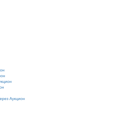
ион
ион
укцион
он
н
ерез Аукцион