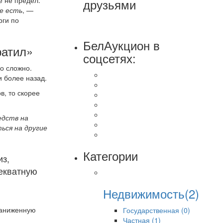
е не предел.
друзьями
е есть
,
—
рги по
БелАукцион в
ратил»
соцсетях:
о сложно.
и более назад.
в, то скорее
едств на
ся на другие
Категории
из,
декватную
Недвижимость(2)
заниженную
Государственная (0)
Частная (1)