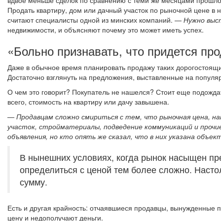
вдвое меньше сделок по сравнению с теми же месяцами прошлого
Продать квартиру, дом или дачный участок по рыночной цене в
считают специалисты одной из минских компаний.
—
Нужно выс
недвижимости, и объясняют почему это может иметь успех.
«Больно признавать, что придется пр
Даже в обычное время планировать продажу таких дорогостоящих
Достаточно взглянуть на предложения, выставленные на популя
О чем это говорит? Покупатель не нашелся? Стоит еще подождать
всего, стоимость на квартиру или дачу завышена.
— Продавцам сложно смириться с тем, что рыночная цена, н
участок, стройматериалы, подведение коммуникаций и прочи
объявления, но кто опять же сказал, что в них указана объе
В нынешних условиях, когда рынок насыщен пре
определиться с ценой тем более сложно. Настол
сумму.
Есть и другая крайность: отчаявшиеся продавцы, вынужденные 
цену и недополучают деньги.