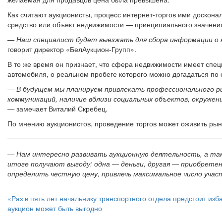
Как считают аукционисты, процесс интернет-торгов ими досконал
средство или объект недвижимости
—
принципиального значения
— Наш специалист будет выезжать для сбора информации о к
говорит директор «БелАукцион-Групп».
В то же время он признает, что сфера недвижимости имеет спе
автомобиля, о реальном пробеге которого можно догадаться по с
— В будущем мы планируем привлекать профессионального ри
коммуникаций, наличие вблизи социальных объектов, окружен
—
замечает Виталий Скребец.
По мнению аукционистов, проведение торгов может оживить рын
— Нам интересно развивать аукционную деятельность, а так
итоге получают выгоду: одна — деньги, другая — приобрете
определить честную цену, привлечь максимальное число уча
«Раз в пять лет начальнику транспортного отдела предстоит изб
аукцион может быть выгодно