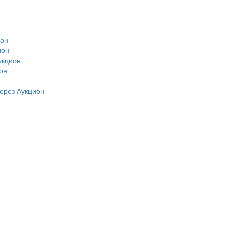
ион
ион
укцион
он
н
ерез Аукцион