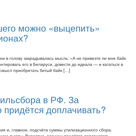
шего можно «выцепить»
ционах?
ни в голову закрадывалась мысль: «А не привезти ли мне байк
онтировать его в Беларуси, довести до идеала — и кататься в
 смысл приобретать битый байк […]
ильсбора в РФ. За
о придётся доплачивать?
ния и, главное, подсчёта суммы утилизационного сбора.
ем льготы. Вероятно, разницу придётся доплачивать