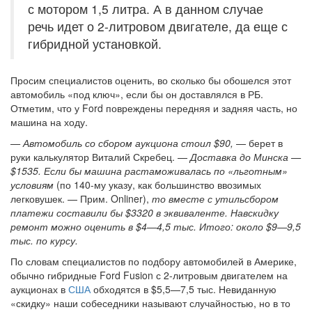
с мотором 1,5 литра. А в данном случае
речь идет о 2-литровом двигателе, да еще с
гибридной установкой.
Просим специалистов оценить, во сколько бы обошелся этот
автомобиль «под ключ», если бы он доставлялся в РБ.
Отметим, что у Ford повреждены передняя и задняя часть, но
машина на ходу.
— Автомобиль со сбором аукциона стоил $90,
— берет в
руки калькулятор Виталий Скребец. —
Доставка до Минска —
$1535. Если бы машина растаможивалась по «льготным»
условиям
(по 140-му указу, как большинство ввозимых
легковушек. — Прим. Onliner),
то вместе с утильсбором
платежи составили бы $3320 в эквиваленте. Навскидку
ремонт можно оценить в $4—4,5 тыс. Итого: около $9—9,5
тыс. по курсу.
По словам специалистов по подбору автомобилей в Америке,
обычно гибридные Ford Fusion с 2-литровым двигателем на
аукционах в
США
обходятся в $5,5—7,5 тыс. Невиданную
«скидку» наши собеседники называют случайностью, но в то