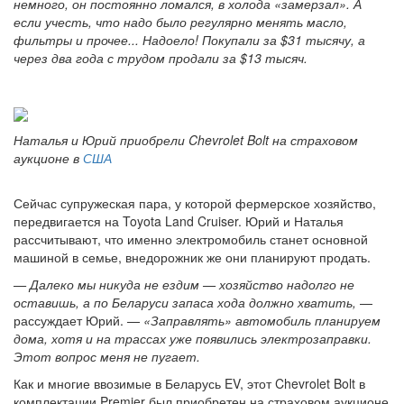
немного, он постоянно ломался, в холода «замерзал». А
если учесть, что надо было регулярно менять масло,
фильтры и прочее... Надоело! Покупали за $31 тысячу, а
через два года с трудом продали за $13 тысяч.
Наталья и Юрий приобрели Chevrolet Bolt на страховом
аукционе в
США
Сейчас супружеская пара, у которой фермерское хозяйство,
передвигается на Toyota Land Cruiser. Юрий и Наталья
рассчитывают, что именно электромобиль станет основной
машиной в семье, внедорожник же они планируют продать.
— Далеко мы никуда не ездим — хозяйство надолго не
оставишь, а по Беларуси запаса хода должно хватить,
—
рассуждает Юрий. —
«Заправлять» автомобиль планируем
дома, хотя и на трассах уже появились электрозаправки.
Этот вопрос меня не пугает.
Как и многие ввозимые в Беларусь EV, этот Chevrolet Bolt в
комплектации Premier был приобретен на страховом аукционе