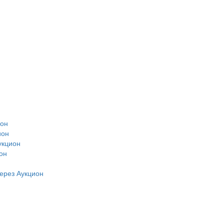
ион
ион
укцион
он
н
ерез Аукцион