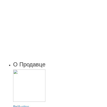
О Продавце
BelAuction