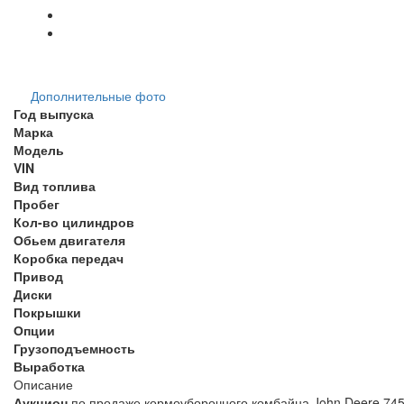
Дополнительные фото
Год выпуска
Марка
Модель
VIN
Вид топлива
Пробег
Кол-во цилиндров
Обьем двигателя
Коробка передач
Привод
Диски
Покрышки
Опции
Грузоподъемность
Выработка
Описание
Аукцион
по продаже кормоуборочного комбайна John Deere 7