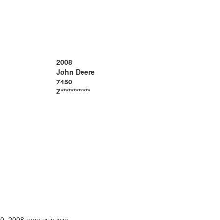
2008
John Deere
7450
Z************
450, 2008 года выпуска.