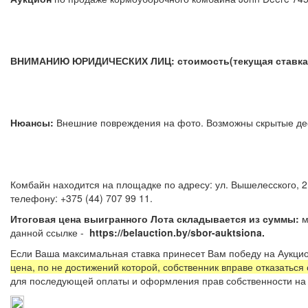
ВНИМАНИЮ ЮРИДИЧЕСКИХ ЛИЦ: стоимость(текущая ставка) 
Нюансы:
Внешние повреждения на фото. Возможны скрыты
Комбайн находится на площадке по адресу: ул. Вышелесского, 2
телефону: +375 (44) 707 99 11.
Итоговая цена выигранного Лота складывается из суммы:
м
данной ссылке -
https://belauction.by/sbor-auktsiona.
Если Ваша максимальная ставка принесет Вам победу на Аукцио
цена, по не достижений которой, собственник вправе отказаться
для последующей оплаты и оформления прав собственности на 