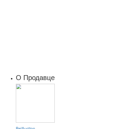
О Продавце
BelAuction