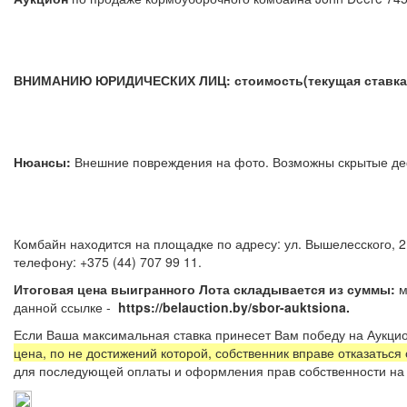
ВНИМАНИЮ ЮРИДИЧЕСКИХ ЛИЦ: стоимость(текущая ставка) 
Нюансы:
Внешние повреждения на фото. Возможны скрыты
Комбайн находится на площадке по адресу: ул. Вышелесского, 2
телефону: +375 (44) 707 99 11.
Итоговая цена выигранного Лота складывается из суммы:
м
данной ссылке -
https://belauction.by/sbor-auktsiona.
Если Ваша максимальная ставка принесет Вам победу на Аукцио
цена, по не достижений которой, собственник вправе отказаться
для последующей оплаты и оформления прав собственности на 