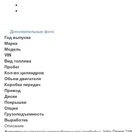
Дополнительные фото
Год выпуска
Марка
Модель
VIN
Вид топлива
Пробег
Кол-во цилиндров
Обьем двигателя
Коробка передач
Привод
Диски
Покрышки
Опции
Грузоподъемность
Выработка
Описание
Аукцион
по продаже кормоуборочного комбайна John Deere 7