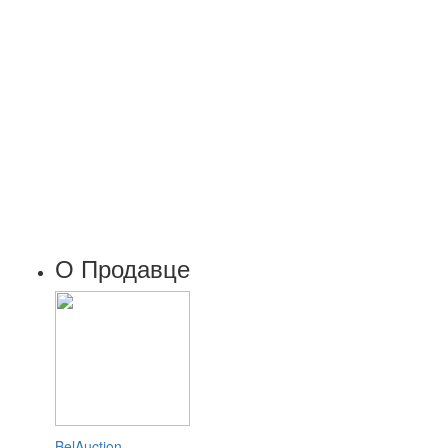
О Продавце
BelAuction