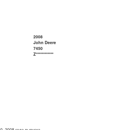
2008
John Deere
7450
Z************
450, 2008 года выпуска.