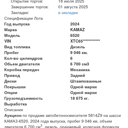
Открытие торгов:
18 июля 2025
Завершение торгов:
01 августа 2025
Закладки:
в закладки
Спецификации Лота
Год выпуска
2024
Марка
KAMAZ
Модель
6520
VIN
XTC65************
Вид топлива
Дизель
Пробег
9 046 км.
Кол-во цилиндров
6
Обьем двигателя
6 700 см3
Коробка передач
Механика
Привод
Задний
Диски
Штампованные
Покрышки
Одной марки
Опции
Одной марки
Грузоподъемность
18 675 кг.
Выработка
Описание
Аукцион
по продаже автобетоносмесителя 5814Z9 на шасси
КАМАЗ-6520, 2024 года выпуска, пробег 9 046 км, объем
3
двигателя 6 700 см
, дизель, оранжевый
, колесная формула