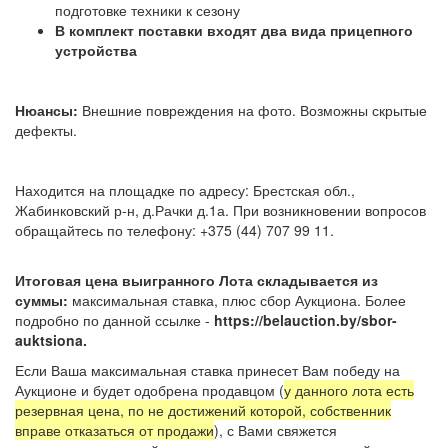
подготовке техники к сезону
В комплект поставки входят два вида прицепного
устройства
Нюансы:
Внешние повреждения на фото. Возможны скрытые
дефекты.
Находится на площадке по адресу: Брестская обл.,
Жабинковский р-н, д.Рачки д.1а. При возникновении вопросов
обращайтесь по телефону: +375 (44) 707 99 11.
Итоговая цена выигранного Лота складывается из
суммы:
максимальная ставка, плюс сбор Аукциона. Более
подробно по данной ссылке -
https://belauction.by/sbor-
auktsiona.
Если Ваша максимальная ставка принесет Вам победу на
Аукционе и будет одобрена продавцом (
у данного лота есть
резервная цена, по не достижений которой, собственник
вправе отказаться от продажи
), с Вами свяжется