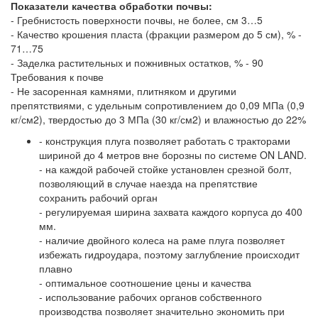
Показатели качества обработки почвы:
- Гребнистость поверхности почвы, не более, см 3…5
- Качество крошения пласта (фракции размером до 5 см), % -
71…75
- Заделка растительных и пожнивных остатков, % - 90
Требования к почве
- Не засоренная камнями, плитняком и другими
препятствиями, с удельным сопротивлением до 0,09 МПа (0,9
кг/см2), твердостью до 3 МПа (30 кг/см2) и влажностью до 22%
- конструкция плуга позволяет работать c тракторами
шириной до 4 метров вне борозны по системе ON LAND.
- на каждой рабочей стойке установлен срезной болт,
позволяющий в случае наезда на препятствие
сохранить рабочий орган
- регулируемая ширина захвата каждого корпуса до 400
мм.
- наличие двойного колеса на раме плуга позволяет
избежать гидроудара, поэтому заглубление происходит
плавно
- оптимальное соотношение цены и качества
- использование рабочих органов собственного
производства позволяет значительно экономить при