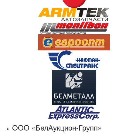
OOO «БелАукцион-Групп»