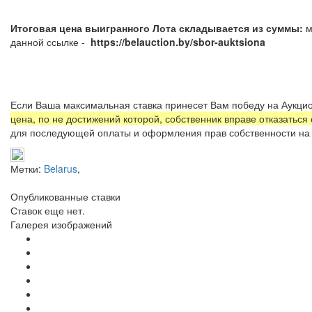
Итоговая цена выигранного Лота складывается из суммы:
м
данной ссылке -
https://belauction.by/sbor-auktsiona
Если Ваша максимальная ставка принесет Вам победу на Аукцио
цена, по не достижений которой, собственник вправе отказаться
для последующей оплаты и оформления прав собственности на 
Метки:
Belarus
,
Опубликованные ставки
Ставок еще нет.
Галерея изображений