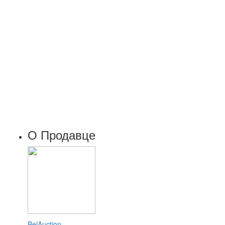
О Продавце
BelAuction