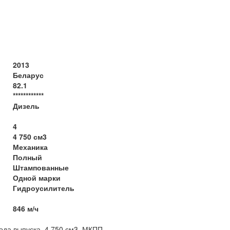
2013
Беларус
82.1
************
Дизель
4
4 750 см3
Механика
Полный
Штампованные
Одной марки
Гидроусилитель
846 м/ч
2013 года выпуска, 4,750 см3, МКПП.