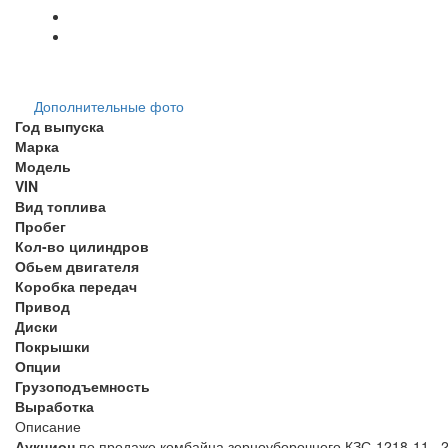
Дополнительные фото
Год выпуска
Марка
Модель
VIN
Вид топлива
Пробег
Кол-во цилиндров
Обьем двигателя
Коробка передач
Привод
Диски
Покрышки
Опции
Грузоподъемность
Выработка
Описание
Аукцион
по продаже комбайна зерноуборочного КЗС-1218-11, 2