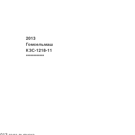
2013
Гомсельмаш
КЗС-1218-11
************
013 года выпуска.