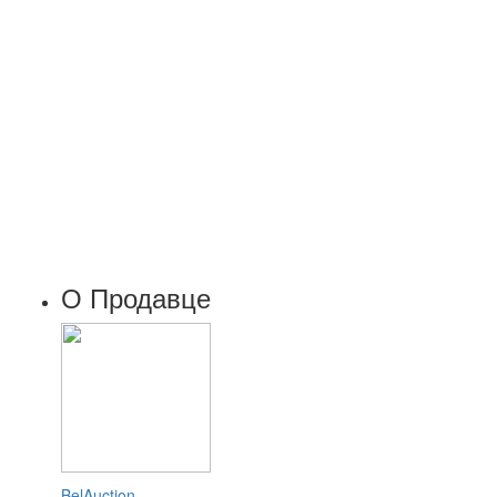
О Продавце
BelAuction