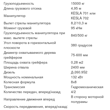
Грузоподъемность
15000 кг
Длина грузового отсека
4,95 м
KESLA 701 или
Манипулятор
KESLA 702
Вылет стрелы манипулятора
8,2/10,3 м
Момент грузовой
95 кНм
Грузоподъемность манипулятора при
840/500 кг
макс. вылете стрелы
Угол поворота в горизонтальной
380 градусов
плоскости
Диаметр охватываемого дерева
75-600 мм
грейфером
Площадь охвата грейфера
0,28 м2
Ширина отвала
2400 мм
Дизель
Д-260.9S2
Мощность номинальная
132 кВт
Колесная формула
8х8
Трансмиссия
Гидромеханическая
Количество передач, вперед/назад
4/2
В сторону моторной
Направление движения вперед
полурамы
Скорость передвижения, вперед/назад: