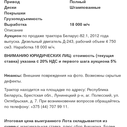
Привод
Полный
Диски
Штампованные
Покрышки
Грузоподъемность
Выработка
18 000 м/ч
Описание
Аукцион
по продаже трактора Беларус-82.1, 2012 года
выпуска.
Дизельный двигатель Д-243, рабочий объем 4 750
см3. Наработка 18 000 м/ч.
ВНИМАНИЮ ЮРИДИЧЕСКИХ ЛИЦ: стоимость (текущая
ставка) указана c 20% НДС и первого шага аукциона 5%
Нюансы:
Внешние повреждения на фото. Возможны скрытые
дефекты.
Трактор находится на площадке по адресу: Республика
Беларусь, Брестская обл., Лунинецкий р-н, аг. Полесский, ул.
Октябрьская, д. 7.
При возникновении вопросов обращайтесь
по телефону: +375 (44) 707 99 11.
Итоговая цена выигранного Лота складывается из
суммы:
максимальная ставка, плюс сбор Аукциона. Более