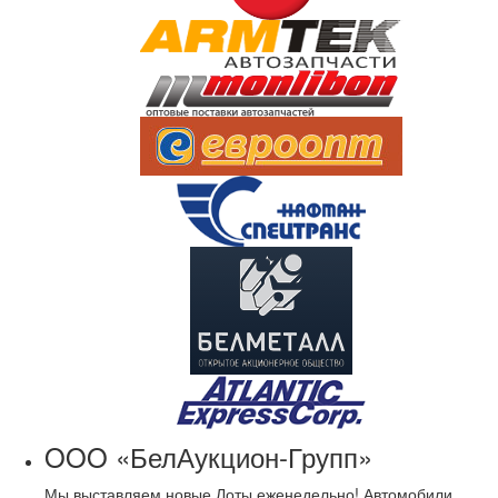
OOO «БелАукцион-Групп»
Мы выставляем новые Лоты еженедельно! Автомобили,