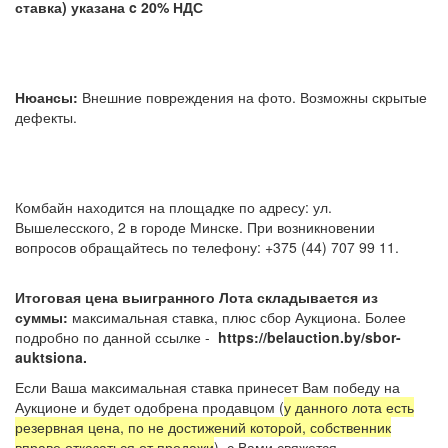
ставка) указана c 20% НДС
Нюансы:
Внешние повреждения на фото. Возможны скрытые
дефекты.
Комбайн находится на площадке по адресу: ул.
Вышелесского, 2 в городе Минске. При возникновении
вопросов обращайтесь по телефону: +375 (44) 707 99 11.
Итоговая цена выигранного Лота складывается из
суммы:
максимальная ставка, плюс сбор Аукциона. Более
подробно по данной ссылке -
https://belauction.by/sbor-
auktsiona.
Если Ваша максимальная ставка принесет Вам победу на
Аукционе и будет одобрена продавцом (
у данного лота есть
резервная цена, по не достижений которой, собственник
вправе отказаться от продажи
), с Вами свяжется