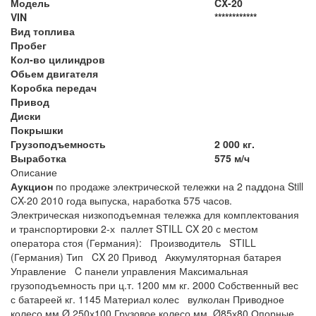
Модель
CX-20
VIN
************
Вид топлива
Пробег
Кол-во цилиндров
Обьем двигателя
Коробка передач
Привод
Диски
Покрышки
Грузоподъемность
2 000 кг.
Выработка
575 м/ч
Описание
Аукцион
по продаже электрической тележки на 2 паддона Still
CX-20 2010 года выпуска, наработка 575 часов.
Электрическая низкоподъемная тележка для комплектования
и транспортировки 2-х паллет STILL CX 20 с местом
оператора стоя (Германия): Производитель STILL
(Германия) Тип CX 20 Привод Аккумуляторная батарея
Управление C панели управления Максимальная
грузоподъемность при ц.т. 1200 мм кг. 2000 Собственный вес
с батареей кг. 1145 Материал колес вулколан Приводное
колесо мм Ø 250х100 Грузовое колесо мм Ø85х80 Опорные