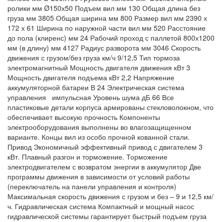
ролики мм Ø150х50 Подъем вил мм 130 Общая длина без
груза мм 3805 Общая ширина мм 800 Размер вил мм 2390 х
172 х 61 Ширина по наружной части вил мм 520 Расстояние
до пола (клиренс) мм 24 Рабочий проход с паллетой 800х1200
мм (в длину) мм 4127 Радиус разворота мм 3046 Скорость
движения с грузом/без груза км/ч 9/12,5 Тип тормоза
электромагнитный Мощность двигателя движения кВт 3
Мощность двигателя подъема кВт 2,2 Напряжение
аккумуляторной батареи В 24 Электрическая система
управления импульсная Уровень шума дБ 66 Все
пластиковые детали корпуса армированы стекловолокном, что
обеспечивает высокую прочность Компоненты
электрооборудования выполнены во влагозащищенном
варианте. Концы вил из особо прочной кованной стали.
Привод Экономичный эффективный привод с двигателем 3
кВт. Плавный разгон и торможение. Торможение
электродвигателем с возвратом энергии в аккумулятор Две
программы движения в зависимости от условий работы
(переключатель на панели управления и контроля)
Максимальная скорость движения с грузом и без – 9 и 12,5 км/
ч. Гидравлическая система Компактный и мощный насос
гидравлической системы гарантирует быстрый подъем груза