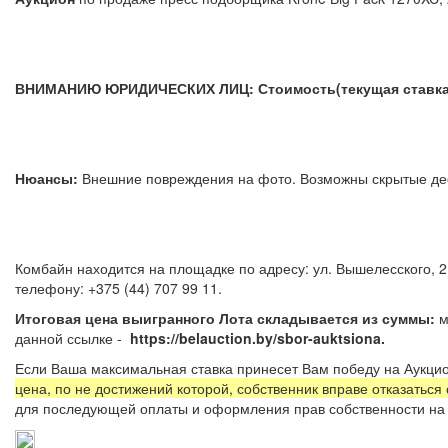
ВНИМАНИЮ ЮРИДИЧЕСКИХ ЛИЦ: Стоимость(текущая ставка) у
Нюансы:
Внешние повреждения на фото. Возможны скрыты
Комбайн находится на площадке по адресу: ул. Вышелесского, 2
телефону: +375 (44) 707 99 11.
Итоговая цена выигранного Лота складывается из суммы:
м
данной ссылке -
https://belauction.by/sbor-auktsiona.
Если Ваша максимальная ставка принесет Вам победу на Аукцио
цена, по не достижений которой, собственник вправе отказаться
для последующей оплаты и оформления прав собственности на 