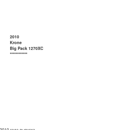
2010
Krone
Big Pack 1270XC
************
2010 года выпуска.