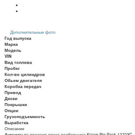
Дополнительные фото
Год выпуска
Марка
Модель
VIN
Вид топлива
Пробег
Кол-во цилиндров
Обьем двигателя
Коробка передач
Привод
Диски
Покрышки
Опции
Грузоподъемность
Выработка
Описание
Аукцион
по продаже пресс подборщика Krone Big Pack 1270XC, 