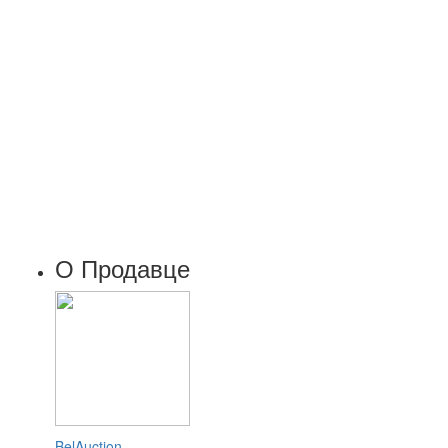
О Продавце
BelAuction