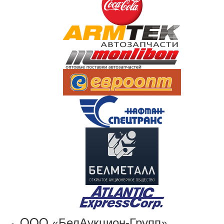
OOO «БелАукцион-Групп»