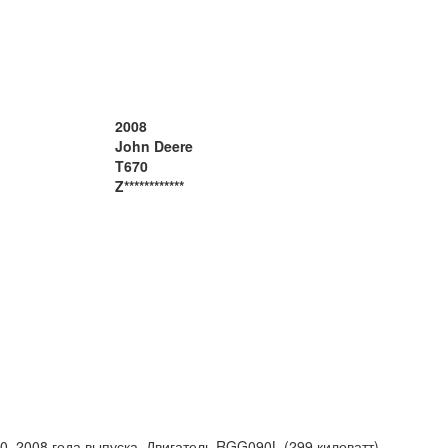
2008
John Deere
T670
Z************
, 2008 года выпуска. Двигатель RGG090L (299 киловатт).