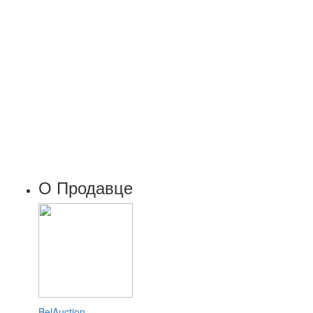
О Продавце
BelAuction