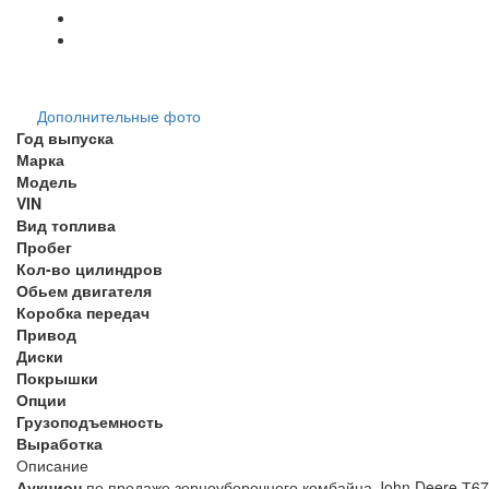
Дополнительные фото
Год выпуска
Марка
Модель
VIN
Вид топлива
Пробег
Кол-во цилиндров
Обьем двигателя
Коробка передач
Привод
Диски
Покрышки
Опции
Грузоподъемность
Выработка
Описание
Аукцион
по продаже зерноуборочного комбайна John Deere Т670