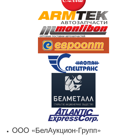
OOO «БелАукцион-Групп»