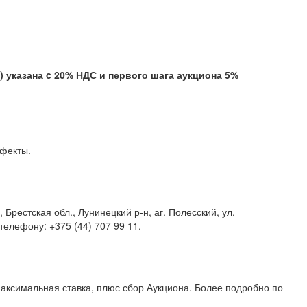
казана c 20% НДС и первого шага аукциона 5%
скрытые дефекты.
Брестская обл., Лунинецкий р-н, аг. Полесский, ул.
щайтесь по телефону: +375 (44) 707 99 11.
аксимальная ставка, плюс сбор Аукциона. Более подробно по