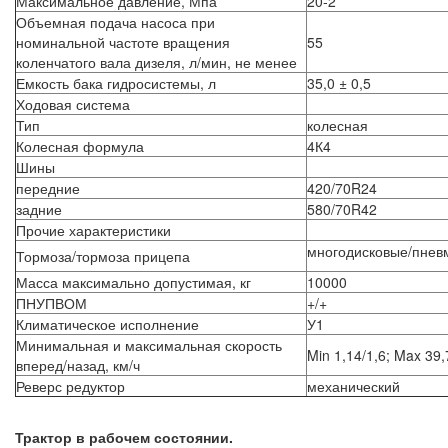
Максимальное давление, Мпа
20-2
Объемная подача насоса при
номинальной частоте вращения
55
коленчатого вала дизеля, л/мин, не менее
Емкость бака гидросистемы, л
35,0 ± 0,5
Ходовая система
Тип
колесная
Колесная формула
4К4
Шины
передние
420/70R24
задние
580/70R42
Прочие характеристики
многодисковые/пневм
Тормоза/тормоза прицепа
Масса максимально допустимая, кг
10000
ПНУПВОМ
+/+
Климатическое исполнение
У1
Минимальная и максимальная скорость
Min 1,14/1,6; Max 39,
вперед/назад, км/ч
Реверс редуктор
механический
Трактор в рабочем состоянии.