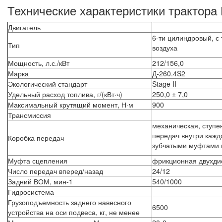
Технические характеристики трактора 
Двигатель
6-ти цилиндровый, 
Тип
воздуха
Мощность, л.с./кВт
212/156,0
Марка
Д-260.4S2
Экологический стандарт
Stage II
Удельный расход топлива, г/(кВт·ч)
250,0 ± 7,0
Максимальный крутящий момент, Н·м
900
Трансмиссия
механическая, ступе
передач внутри кажд
Коробка передач
зубчатыми муфтами 
Муфта сцепления
фрикционная двухдис
Число передач вперед/назад
24/12
Задний ВОМ, мин-1
540/1000
Гидросистема
Грузоподъемность заднего навесного
6500
устройства на оси подвеса, кг, не менее