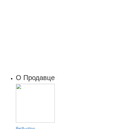
О Продавце
BelAuction