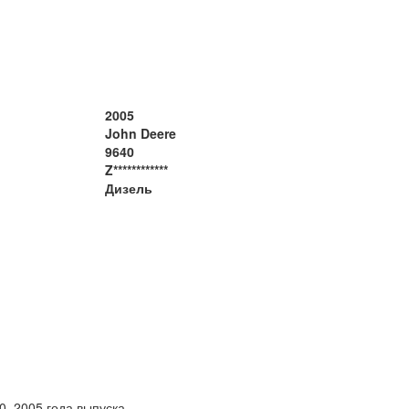
2005
John Deere
9640
Z************
Дизель
, 2005 года выпуска.