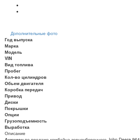
Дополнительные фото
Год выпуска
Марка
Модель
VIN
Вид топлива
Пробег
Кол-во цилиндров
Обьем двигателя
Коробка передач
Привод
Диски
Покрышки
Опции
Грузоподъемность
Выработка
Описание
Аукцион
по продаже комбайна зерноуборочного John Deere 9640