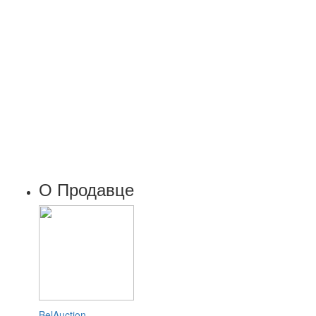
О Продавце
BelAuction