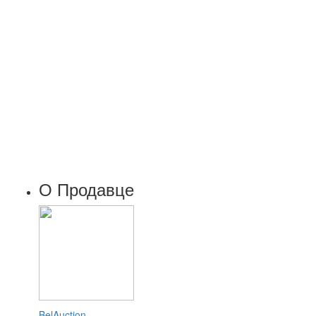
О Продавце
BelAuction