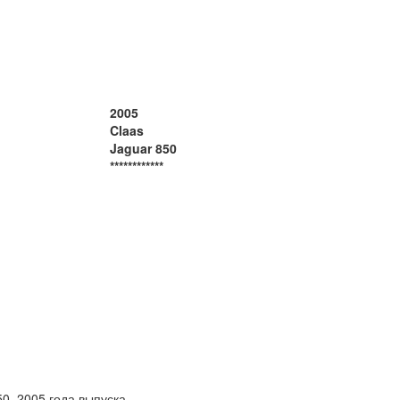
2005
Claas
Jaguar 850
************
850, 2005 года выпуска.