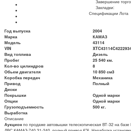
Завершение торго
Закладки:
Спецификации Лота
Год выпуска
2004
Марка
КАМАЗ
Модель
43114
VIN
XTC43114C42229343,
Вид топлива
Дизель
Пробег
25 540 км.
Кол-во цилиндров
8
Обьем двигателя
10 850 см3
Коробка передач
Механика
Привод
Полный
Диски
Покрышки
Одной марки
Опции
Одной марки
Грузоподъемность
500 кг.
Выработка
Описание
Аукцион
по продаже автовышки телескопическая ВТ-32 на базе 
ДВС КАМАЗ-740.31-240, полный привод 6*6. Наработка установки