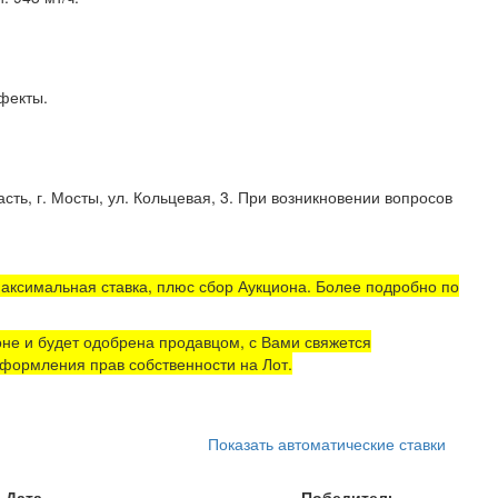
рытые дефекты.
ть, г. Мосты, ул. Кольцевая, 3. При возникновении вопросов
аксимальная ставка, плюс сбор Аукциона. Более подробно по
не и будет одобрена продавцом, с Вами свяжется
формления прав собственности на Лот.
Показать автоматические ставки
Дата
Победитель