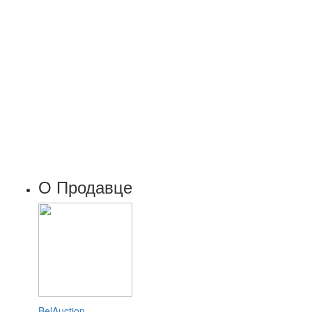
О Продавце
BelAuction