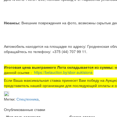
Нюансы:
Внешние повреждения на фото, возможны ск
Автомобиль находится на площадке по адресу: Гродненская облас
обращайтесь по телефону: +375 (44) 707 99 11.
Итоговая цена выигранного Лота складывается из суммы:
м
данной ссылке -
https://belauction.by/sbor-auktsiona
Если Ваша максимальная ставка принесет Вам победу на Аукцио
представитель нашей организации для последующей оплаты и о
Метки:
Спецтехника
,
Опубликованные ставки
Имя пользователя
Сумма ставки