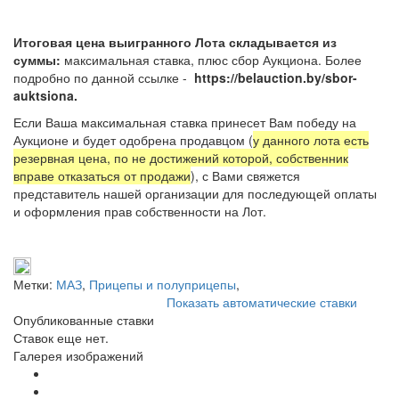
Итоговая цена выигранного Лота складывается из
суммы:
максимальная ставка, плюс сбор Аукциона. Более
подробно по данной ссылке -
https://belauction.by/sbor-
auktsiona.
Если Ваша максимальная ставка принесет Вам победу на
Аукционе и будет одобрена продавцом (
у данного лота есть
резервная цена, по не достижений которой, собственник
вправе отказаться от продажи
), с Вами свяжется
представитель нашей организации для последующей оплаты
и оформления прав собственности на Лот.
Метки:
МАЗ
,
Прицепы и полуприцепы
,
Показать автоматические ставки
Опубликованные ставки
Ставок еще нет.
Галерея изображений