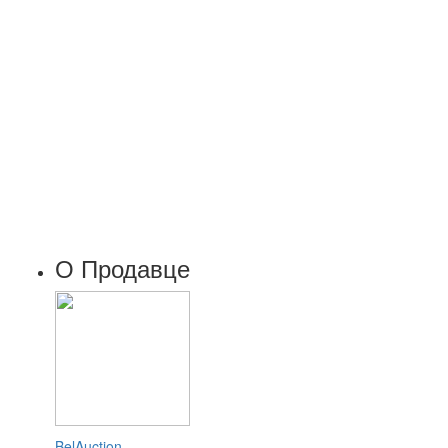
О Продавце
BelAuction