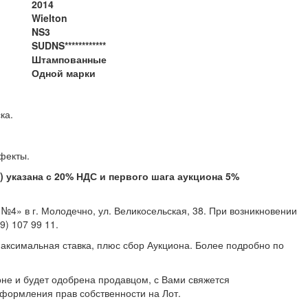
2014
Wielton
NS3
SUDNS************
Штампованные
Одной марки
ton NS3, 2014 года выпуска.
скрытые дефекты.
указана с 20% НДС и первого шага аукциона 5%
4» в г. Молодечно, ул. Великосельская, 38. При возникновении
 707 99 11, +375 (29) 107 99 11.
аксимальная ставка, плюс сбор Аукциона. Более подробно по
не и будет одобрена продавцом, с Вами свяжется
формления прав собственности на Лот.