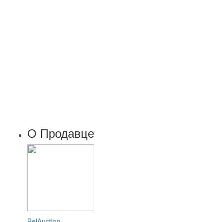
О Продавце
BelAuction