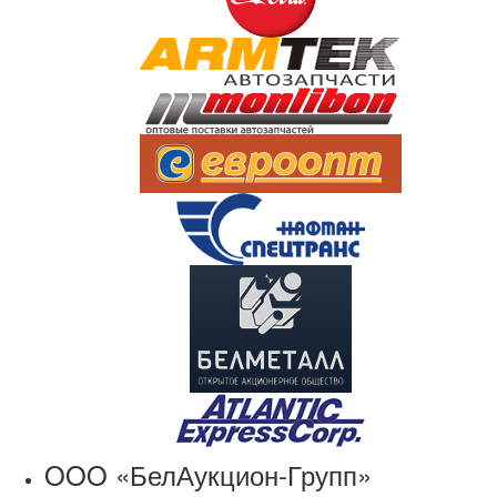
OOO «БелАукцион-Групп»