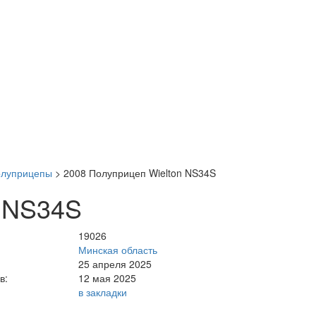
олуприцепы
>
2008 Полуприцеп Wielton NS34S
n NS34S
19026
Минская область
25 апреля 2025
в:
12 мая 2025
в закладки