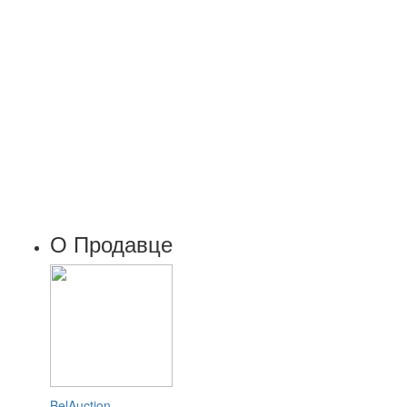
О Продавце
BelAuction