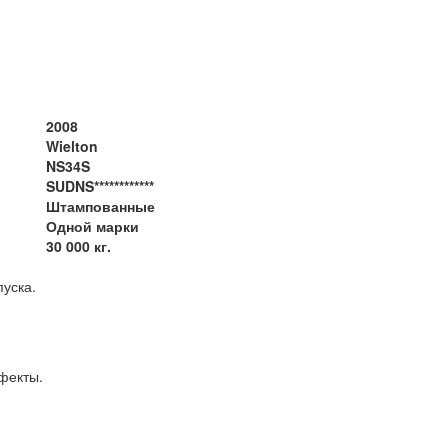
2008
Wielton
NS34S
SUDNS************
Штампованные
Одной марки
30 000 кг.
ton NS34S, 2008 года выпуска.
рытые дефекты.