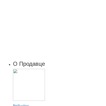
О Продавце
BelAuction