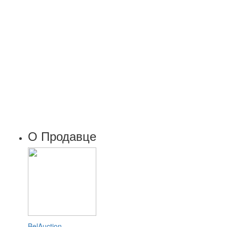
О Продавце
BelAuction