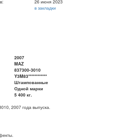
в:
26 июня 2023
в закладки
2007
MAZ
837300-3010
Y3M83************
Штампованные
Одной марки
5 400 кг.
о МАЗ 837300-3010, 2007 года выпуска.
е дефекты.