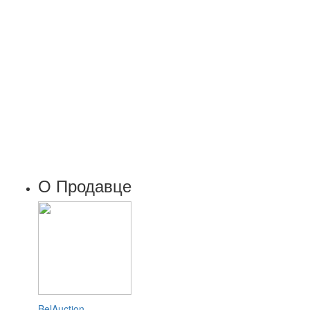
О Продавце
BelAuction