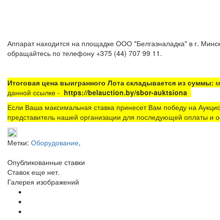
Аппарат находится на площадке ООО "Белгазналадка" в г. Минск
обращайтесь по телефону +375 (44) 707 99 11.
Итоговая цена выигранного Лота складывается из суммы:
м
данной ссылке -
https://belauction.by/sbor-auktsiona
Если Ваша максимальная ставка принесет Вам победу на Аукцио
представитель нашей организации для последующей оплаты и о
Метки:
Оборудование
,
Опубликованные ставки
Ставок еще нет.
Галерея изображений