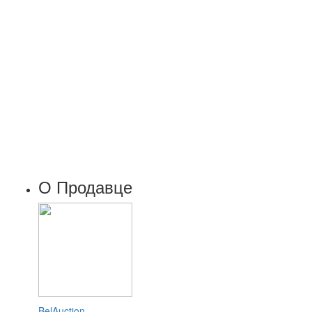
О Продавце
BelAuction