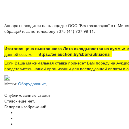
Аппарат находится на площадке ООО "Белгазналадка" в г. Минск
обращайтесь по телефону +375 (44) 707 99 11.
Итоговая цена выигранного Лота складывается из суммы:
м
данной ссылке -
https://belauction.by/sbor-auktsiona
Если Ваша максимальная ставка принесет Вам победу на Аукцио
представитель нашей организации для последующей оплаты и о
Метки:
Оборудование
,
Опубликованные ставки
Ставок еще нет.
Галерея изображений