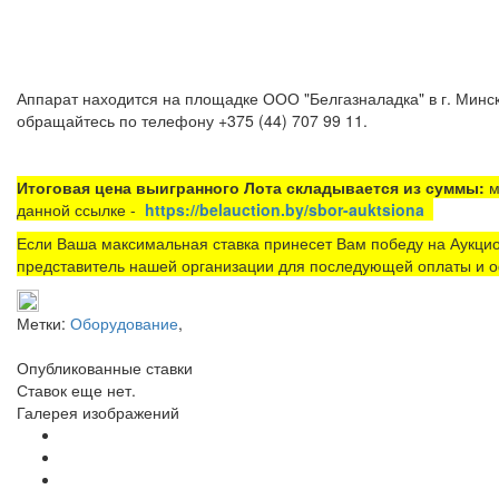
Аппарат находится на площадке ООО "Белгазналадка" в г. Минск
обращайтесь по телефону +375 (44) 707 99 11.
Итоговая цена выигранного Лота складывается из суммы:
м
данной ссылке -
https://belauction.by/sbor-auktsiona
Если Ваша максимальная ставка принесет Вам победу на Аукцио
представитель нашей организации для последующей оплаты и о
Метки:
Оборудование
,
Опубликованные ставки
Ставок еще нет.
Галерея изображений