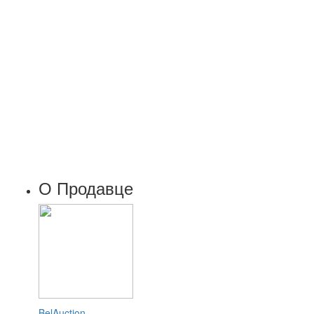
О Продавце
BelAuction