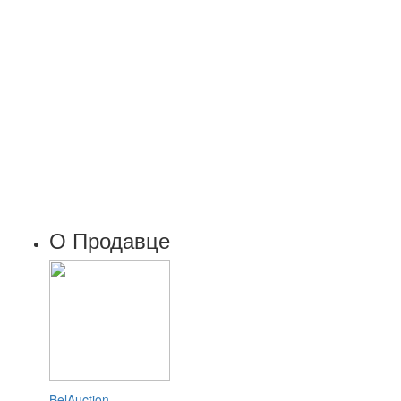
О Продавце
BelAuction