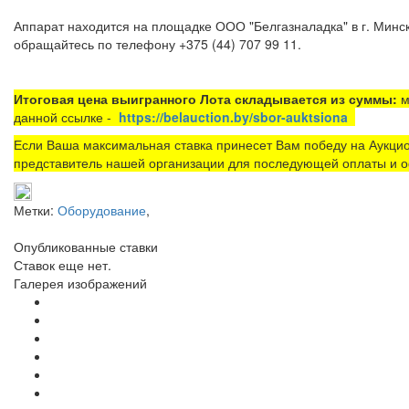
Аппарат находится на площадке ООО "Белгазналадка" в г. Минск
обращайтесь по телефону +375 (44) 707 99 11.
Итоговая цена выигранного Лота складывается из суммы:
м
данной ссылке -
https://belauction.by/sbor-auktsiona
Если Ваша максимальная ставка принесет Вам победу на Аукцио
представитель нашей организации для последующей оплаты и о
Метки:
Оборудование
,
Опубликованные ставки
Ставок еще нет.
Галерея изображений