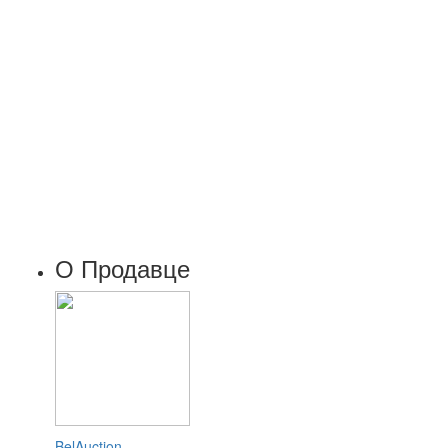
О Продавце
BelAuction