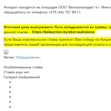
Аппарат находится на площадке ООО "Белгазналадка" в г. Минск
обращайтесь по телефону +375 (44) 707 99 11.
Итоговая цена выигранного Лота складывается из суммы:
м
данной ссылке -
https://belauction.by/sbor-auktsiona
Если Ваша максимальная ставка принесет Вам победу на Аукцио
представитель нашей организации для последующей оплаты и о
Метки:
Оборудование
,
Опубликованные ставки
Ставок еще нет.
Галерея изображений