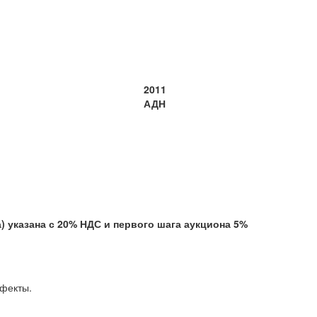
2011
АДН
казана с 20% НДС и первого шага аукциона 5%
е дефекты.