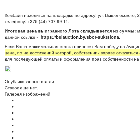
Комбайн находится на площадке по адресу: ул. Вышелесского, 2
телефону: +375 (44) 707 99 11.
Итоговая цена выигранного Лота складывается из суммы:
м
данной ссылке -
https://belauction.by/sbor-auktsiona.
Если Ваша максимальная ставка принесет Вам победу на Аукцио
цена, по не достижений которой, собственник вправе отказаться
для последующей оплаты и оформления прав собственности на 
Опубликованные ставки
Ставок еще нет.
Галерея изображений