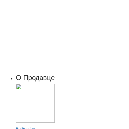
О Продавце
BelAuction