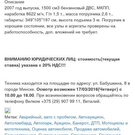
Описание
2007 год выпуска, 1500 см3 бензиновый ДВС, МКПП,
наработка 8622 м/ч, Г/п 1,5 т., масса погрузчика 2,6 т.,
габариты: 349*105*197 см, высота подъема 3 м. Погрузчик в
хорошем состоянии, все узлы и агрегаты проверены на
работоспособность, доп. вложений не требует.
ВНИМАНИЮ ЮРИДИЧЕСКИХ ЛИЦ: стоимость(текущая
ставка) указана с 20% НДС!!!
Техника находится на площадке по адресу: ул. Бабушкина, 8 в
городе Минске.
Осмотр возможен 17/03/2016(Четверг) с
10.00 до 16.00
. При возникновении вопросов обращайтесь по
телефону Велком +375 (29) 907 99 11, Виталий.
Метки:
Аварийный
,
авто с пробегом
,
Автоаукцион
,
Автоломбард
,
Автопарк
,
Аукцион
,
Банкрот
,
ДТП
,
Мотоциклы и
мототехника
,
Оценка автомобиля
,
Продажа автомобилей
,
Сельхозтехника
,
Снятие с учета
,
Спецтехника
,
Списанная