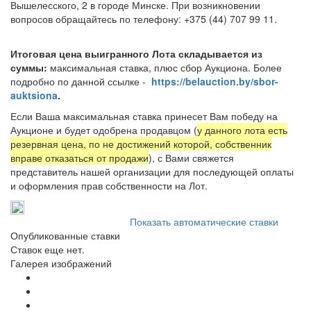
Вышелесского, 2 в городе Минске. При возникновении
вопросов обращайтесь по телефону: +375 (44) 707 99 11.
Итоговая цена выигранного Лота складывается из
суммы:
максимальная ставка, плюс сбор Аукциона. Более
подробно по данной ссылке -
https://belauction.by/sbor-
auktsiona
.
Если Ваша максимальная ставка принесет Вам победу на
Аукционе и будет одобрена продавцом (
у данного лота есть
резервная цена, по не достижений которой, собственник
вправе отказаться от продажи
), с Вами свяжется
представитель нашей организации для последующей оплаты
и оформления прав собственности на Лот.
Показать автоматические ставки
Опубликованные ставки
Ставок еще нет.
Галерея изображений