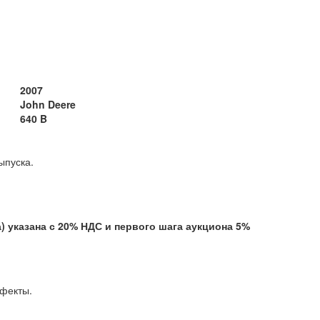
2007
John Deere
640 B
ыпуска.
казана с 20% НДС и первого шага аукциона 5%
е дефекты.