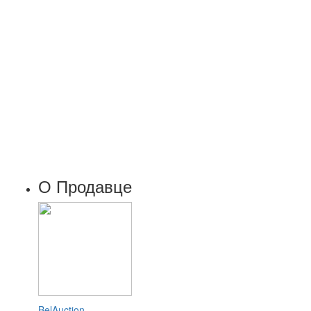
О Продавце
BelAuction