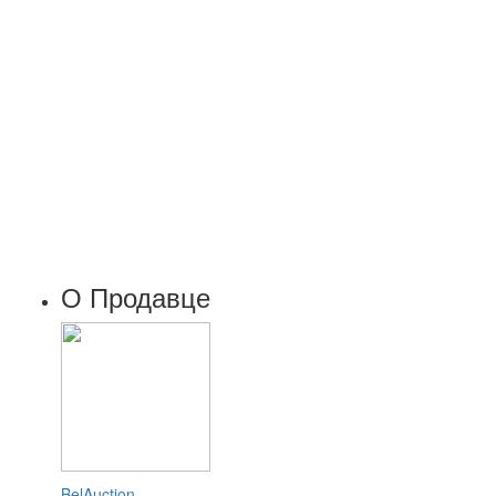
О Продавце
BelAuction