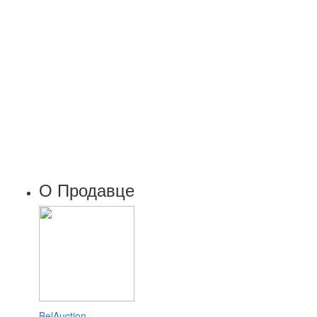
О Продавце
BelAuction