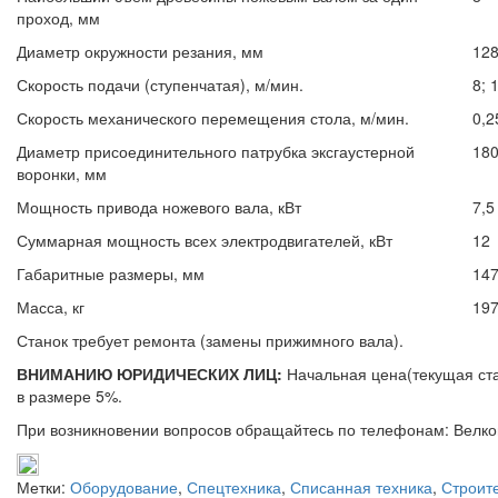
проход, мм
Диаметр окружности резания, мм
12
Скорость подачи (ступенчатая), м/мин.
8; 
Скорость механического перемещения стола, м/мин.
0,2
Диаметр присоединительного патрубка эксгаустерной
18
воронки, мм
Мощность привода ножевого вала, кВт
7,5
Суммарная мощность всех электродвигателей, кВт
12
Габаритные размеры, мм
14
Масса, кг
19
Станок требует ремонта (замены прижимного вала).
ВНИМАНИЮ ЮРИДИЧЕСКИХ ЛИЦ:
Начальная цена(текущая ста
в размере 5%.
При возникновении вопросов обращайтесь по телефонам: Велком 
Метки:
Оборудование
,
Спецтехника
,
Списанная техника
,
Строит