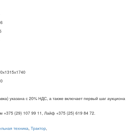
8
16
5
0
70х1315х1740
70
вка) указана с 20% НДС, а также включает первый шаг аукциона
+375 (29) 107 99 11, Лайф +375 (25) 619 84 72.
ельная техника
,
Трактор
,