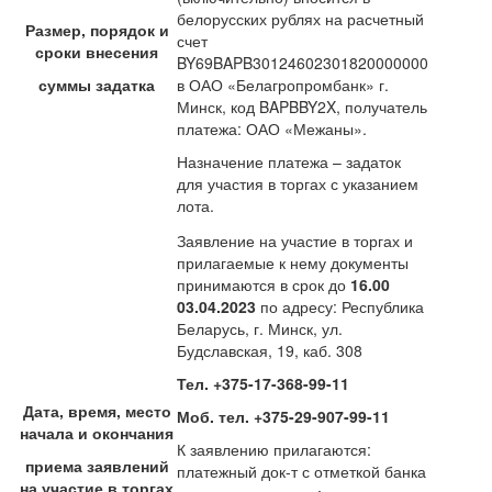
белорусских рублях на расчетный
Размер, порядок и
счет
сроки внесения
BY69BAPB30124602301820000000
суммы задатка
в ОАО «Белагропромбанк» г.
Минск, код BAPBBY2X, получатель
платежа: ОАО «Межаны».
Назначение платежа – задаток
для участия в торгах с указанием
лота.
Заявление на участие в торгах и
прилагаемые к нему документы
принимаются в срок до
16.00
03.04.20
23
по адресу: Республика
Беларусь, г. Минск, ул.
Будславская, 19, каб. 308
Тел. +375-17-368-99-11
Дата, время, место
Моб. тел. +375-29-907-99-11
начала и окончания
К заявлению прилагаются:
приема заявлений
платежный док-т с отметкой банка
на участие в
торгах