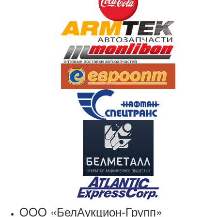
OOO «БелАукцион-Групп»