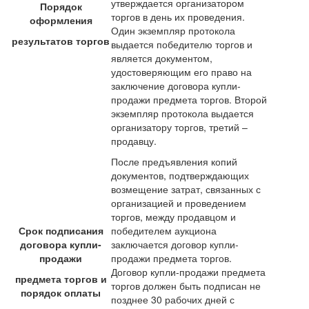
утверждается организатором
Порядок
торгов в день их проведения.
оформления
Один экземпляр протокола
результатов торгов
выдается победителю торгов и
является документом,
удостоверяющим его право на
заключение договора купли-
продажи предмета торгов. Второй
экземпляр протокола выдается
организатору торгов, третий –
продавцу.
После предъявления копий
документов, подтверждающих
возмещение затрат, связанных с
организацией и проведением
торгов, между продавцом и
Срок подписания
победителем аукциона
договора купли-
заключается договор купли-
продажи
продажи предмета торгов.
Договор купли-продажи предмета
предмета торгов и
торгов должен быть подписан не
порядок оплаты
позднее 30 рабочих дней с