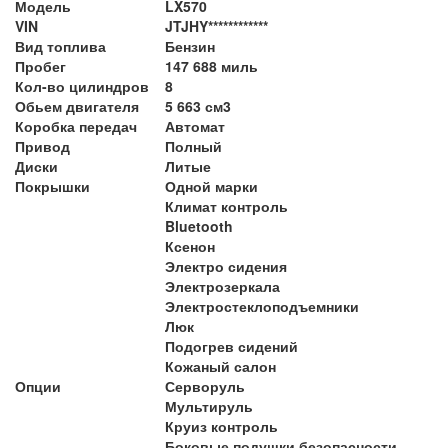
Модель
LX570
VIN
JTJHY************
Вид топлива
Бензин
Пробег
147 688 миль
Кол-во цилиндров
8
Обьем двигателя
5 663 см3
Коробка передач
Автомат
Привод
Полный
Диски
Литые
Покрышки
Одной марки
Климат контроль
Bluetooth
Ксенон
Электро сидения
Электрозеркала
Электростеклоподъемники
Люк
Подогрев сидений
Кожаный салон
Опции
Серворуль
Мультируль
Круиз контроль
Боковые подушки безопасности