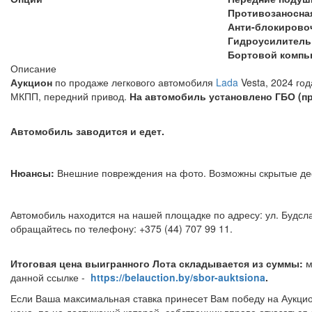
Противозаносна
Анти-блокирово
Гидроусилитель
Бортовой компь
Описание
Аукцион
по продаже легкового автомобиля
Lada
Vesta, 2024 год
МКПП, передний привод.
На автомобиль установлено ГБО (пр
Автомобиль заводится и едет.
Нюансы:
Внешние повреждения на фото. Возможны скрытые 
Автомобиль находится на нашей площадке по адресу: ул. Будсла
обращайтесь по телефону: +375 (44) 707 99 11.
Итоговая цена выигранного Лота складывается из суммы:
м
данной ссылке -
https://belauction.by/sbor-auktsiona
.
Если Ваша максимальная ставка принесет Вам победу на Аукцио
цена, по не достижений которой, собственник вправе отказаться