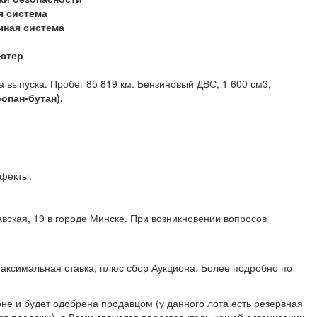
я система
чная система
ютер
а выпуска. Пробег 85 819 км. Бензиновый ДВС, 1 600 см3,
опан-бутан).
дефекты.
вская, 19 в городе Минске. При возникновении вопросов
аксимальная ставка, плюс сбор Аукциона. Более подробно по
не и будет одобрена продавцом (у данного лота есть резервная
 от продажи), с Вами свяжется представитель нашей организации