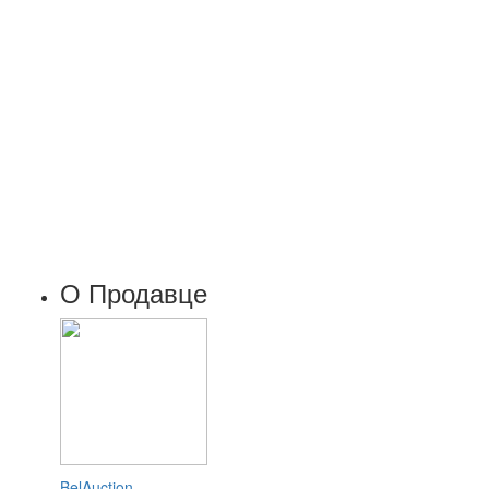
О Продавце
BelAuction