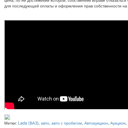
для последующей оплаты и оформления прав собственности на 
Метки:
Lada (ВАЗ)
,
авто
,
авто с пробегом
,
Автоаукцион
,
Аукцион
,