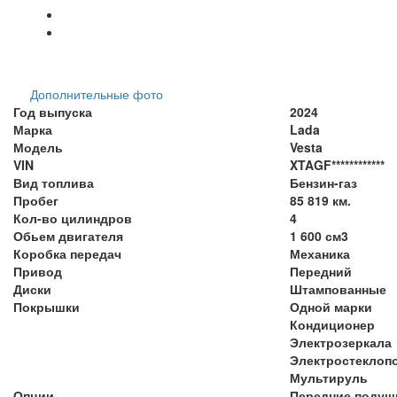
Дополнительные фото
Год выпуска
2024
Марка
Lada
Модель
Vesta
VIN
XTAGF************
Вид топлива
Бензин-газ
Пробег
85 819 км.
Кол-во цилиндров
4
Обьем двигателя
1 600 см3
Коробка передач
Механика
Привод
Передний
Диски
Штампованные
Покрышки
Одной марки
Кондиционер
Электрозеркала
Электростеклоп
Мультируль
Опции
Передние подуш