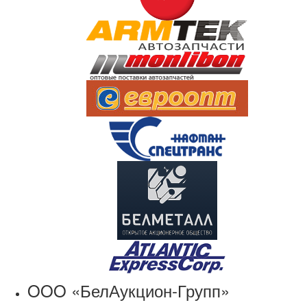
OOO «БелАукцион-Групп»